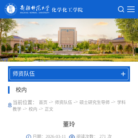
师资队伍
校内
->
->
->
当前位置：
首页
师资队伍
硕士研究生导师
学科
->
->
教学
校内
正文
董玲
日期：2026-03-11
阅读次数：
271
次