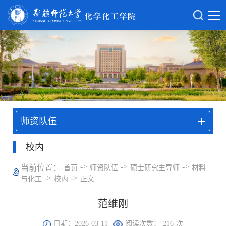
师资队伍
校内
->
->
->
当前位置：
首页
师资队伍
硕士研究生导师
材料
->
->
与化工
校内
正文
范维刚
日期：2026-03-11
阅读次数：
216
次