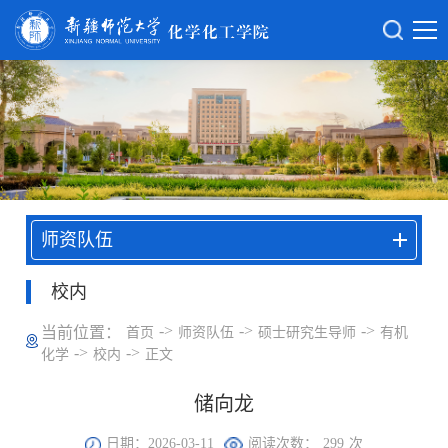
师资队伍
校内
->
->
->
当前位置：
首页
师资队伍
硕士研究生导师
有机
->
->
化学
校内
正文
储向龙
日期：2026-03-11
阅读次数：
299
次