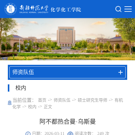
师资队伍
校内
->
->
->
当前位置：
首页
师资队伍
硕士研究生导师
有机
->
->
化学
校内
正文
阿不都热合曼·乌斯曼
日期：2026-03-11
阅读次数：
249
次