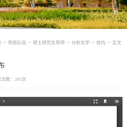
->
->
->
->
->
页
师资队伍
硕士研究生导师
分析化学
校内
正文
布
读次数：
205
次