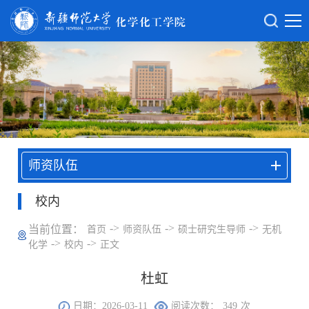
师资队伍
校内
->
->
->
当前位置：
首页
师资队伍
硕士研究生导师
无机
->
->
化学
校内
正文
杜虹
日期：2026-03-11
阅读次数：
349
次