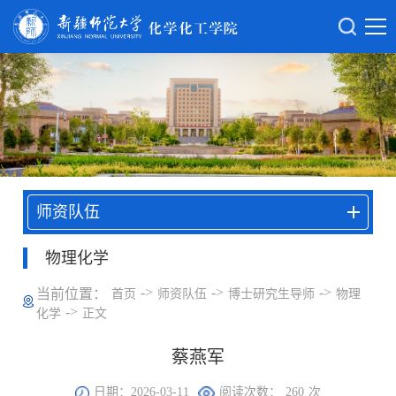
师资队伍
物理化学
->
->
->
当前位置：
首页
师资队伍
博士研究生导师
物理
->
化学
正文
蔡燕军
日期：2026-03-11
阅读次数：
260
次