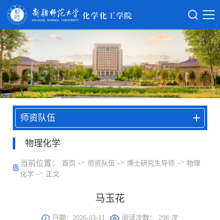
师资队伍
物理化学
->
->
->
当前位置：
首页
师资队伍
博士研究生导师
物理
->
化学
正文
马玉花
日期：2026-03-11
阅读次数：
298
次