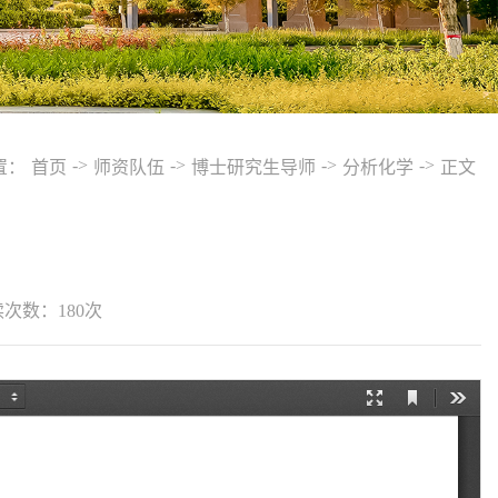
->
->
->
->
置：
首页
师资队伍
博士研究生导师
分析化学
正文
读次数：
180
次