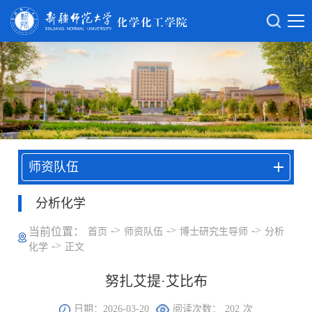
师资队伍
分析化学
->
->
->
当前位置：
首页
师资队伍
博士研究生导师
分析
->
化学
正文
努扎艾提·艾比布
日期：2026-03-20
阅读次数：
202
次