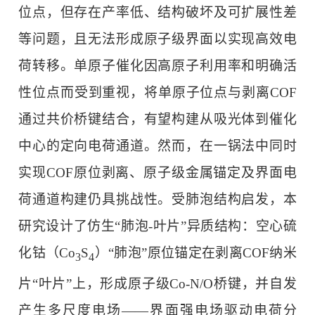
位点，但存在产率低、结构破坏及可扩展性差
等问题，且无法形成原子级界面以实现高效电
荷转移。单原子催化因高原子利用率和明确活
性位点而受到重视，将单原子位点与剥离COF
通过共价桥键结合，有望构建从吸光体到催化
中心的定向电荷通道。然而，在一锅法中同时
实现COF原位剥离、原子级金属锚定及界面电
荷通道构建仍具挑战性。受肺泡结构启发，本
研究设计了仿生“肺泡-叶片”异质结构：空心硫
化钴（Co
S
）“肺泡”原位锚定在剥离COF纳米
3
4
片“叶片”上，形成原子级Co-N/O桥键，并自发
产生多尺度电场——界面强电场驱动电荷分