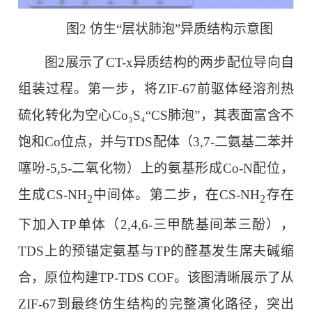
图2 仿生“层状肺泡”异质结构示意图
图2展示了CT-x异质结构的两步配位导向自
组装过程。第一步，将ZIF-67前驱体经溶剂热
硫化转化为空心Co₃S₄“CS肺泡”，其表面富含不
饱和Co位点，并与TDS配体（3,7-二氨基二苯并
噻吩-5,5-二氧化物）上的氨基形成Co-N配位，
生成CS-NH
中间体。第二步，在CS-NH
存在
2
2
下加入TP单体（2,4,6-三甲酰基间苯三酚），
TDS上的预锚定氨基与TP的醛基发生席夫碱缩
合，原位构建TP-TDS COF。该图清晰展示了从
ZIF-67到最终仿生结构的完整演化路径，突出