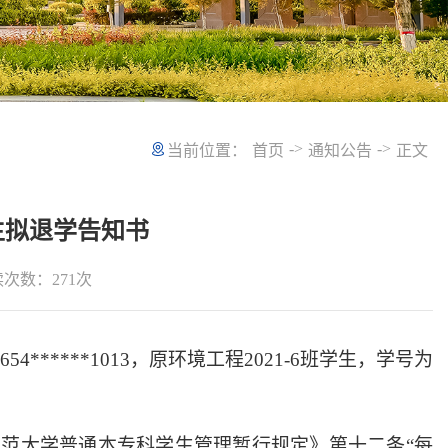
->
->
当前位置：
首页
通知公告
正文
生拟退学告知书
读次数：
271
次
*****1013，原环境工程2021-6班学生，学号为
范大学普通本专科学生管理暂行规定》第十二条“每