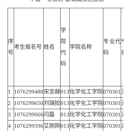
学
序
院
专业代
专
考生报名号
姓名
学院名称
号
代
码
名
码
1
1076299488
宋忠赫
013
化学化工学院
070301
无
2
1076299650
刘瑞姣
013
化学化工学院
070301
无
3
1076299066
闫磊
013
化学化工学院
070301
无
4
1076299596
艾刚刚
013
化学化工学院
070301
无