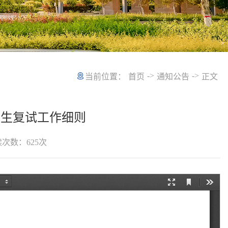
->
->
当前位置：
首页
通知公告
正文
究生复试工作细则
读次数：
625
次