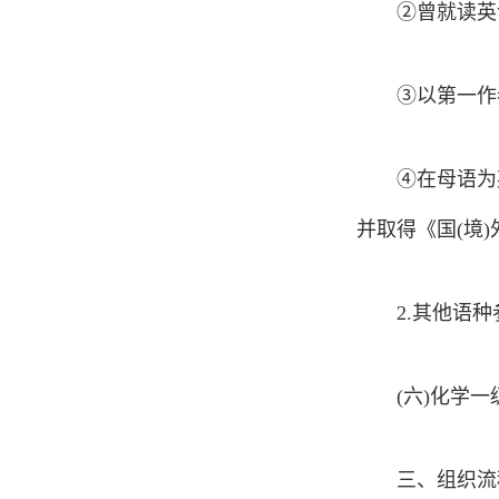
②曾就读英
③以第一作
④在母语为
并取得《国(境
2.其他语
(六)化学
三、组织流