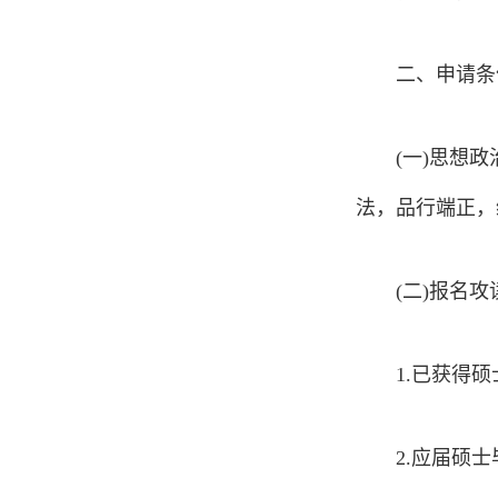
二、申请条
(一)思想
法，品行端正，
(二)报名
1.已获得
2.应届硕