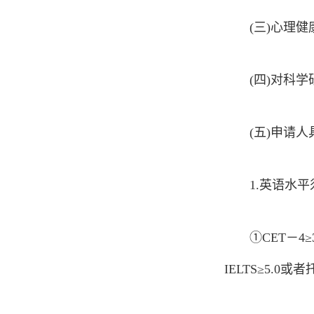
(三)心理
(四)对科
(五)申请
1.英语水
①CET－4≥
IELTS≥5.0或者