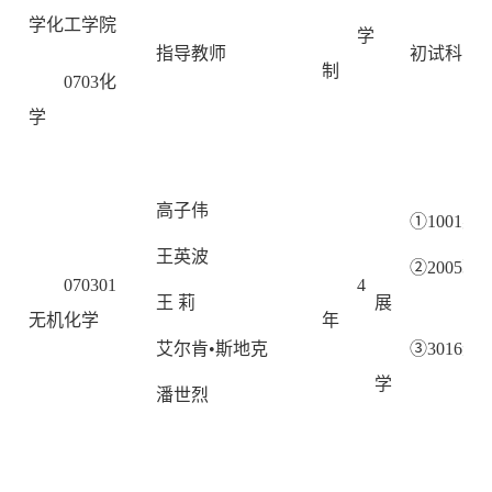
学化工学院
学
指导教师
初试科目
制
0703
化
学
高子伟
①1001英
王英波
②2005
070301
4
王 莉
展
无机化学
年
艾尔肯•斯地克
③3016
学
潘世烈