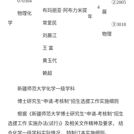
070304
②2005
4
布玛丽亚·阿布力米提
展
物理化
年
学
常爱民
③3018
物理
刘晨江
王 富
黄玉代
赖超
新疆师范大学化学一级学科
博士研究生“申请-考核制”招生选拔工作实施细则
根据《新疆师范大学博士研究生“申请-考核制”招生
选拔工作 实施办法(试行)》及相关文件精神及要求， 结
合化学一级学科实际情况， 特制订本实施细则。