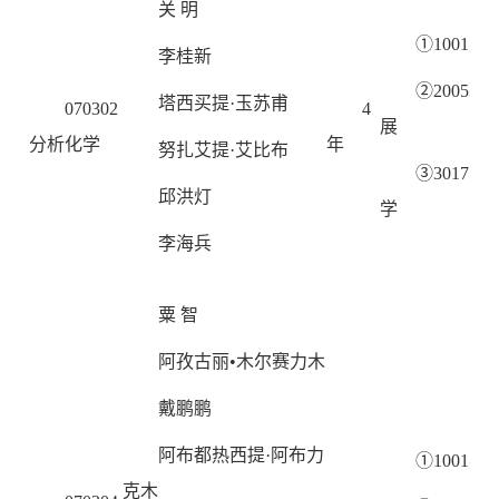
关 明
①1001英
李桂新
②2005
塔西买提·玉苏甫
070302
4
展
分析化学
年
努扎艾提·艾比布
③3017
邱洪灯
学
李海兵
粟 智
阿孜古丽•木尔赛力木
戴鹏鹏
阿布都热西提·阿布力
①1001英
克木