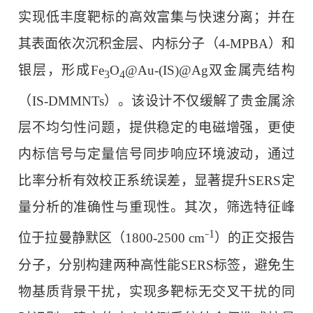
实现低丰度靶标的高效富集与快速分离；并在
其表面依次沉积金层、内标分子（4-MPBA）和
银层，形成Fe
O
@Au-(IS)@Ag双金属壳结构
3
4
（IS-DMMNTs）。该设计不仅缓解了贵金属涂
层不均匀性问题，提供稳定的电磁增强，更使
内标信号与定量信号同步响应环境波动，通过
比率分析有效校正系统误差，显著提升SERS定
量分析的准确性与重现性。其次，筛选特征峰
1
位于拉曼静默区（1800-2500 cm⁻
）的正交报告
分子，分别构建两种高性能SERS标签，避免生
物基质背景干扰，实现多靶标无交叉干扰的同