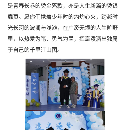
是青春长卷的烫金落款，亦是人生新篇的烫银
扉页。愿你们携着少年时的灼灼心火，跨越时
光长河的波澜与浅滩，在广袤无垠的人生旷野
里，以热爱为笔、勇气为墨，挥毫泼洒出独属
于自己的千里江山图。