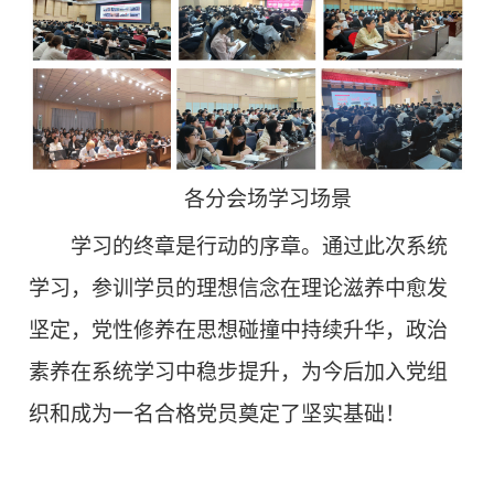
各分会场学习场景
学习的终章是行动的序章。通过此次系统
学习，参训学员的理想信念在理论滋养中愈发
坚定，党性修养在思想碰撞中持续升华，政治
素养在系统学习中稳步提升，为今后加入党组
织和成为一名合格党员奠定了坚实基础！