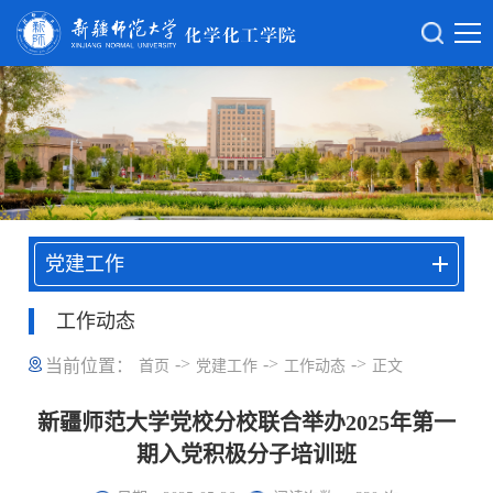
党建工作
工作动态
->
->
->
当前位置：
首页
党建工作
工作动态
正文
新疆师范大学党校分校联合举办2025年第一
期入党积极分子培训班