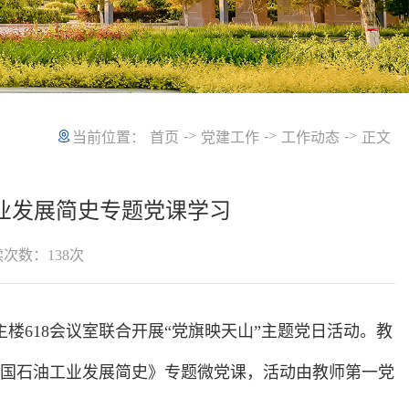
->
->
->
当前位置：
首页
党建工作
工作动态
正文
业发展简史专题党课学习
读次数：
138
次
主楼618会议室联合开展“党旗映天山”主题党日活动。教
国石油工业发展简史》专题微党课，活动由教师第一党